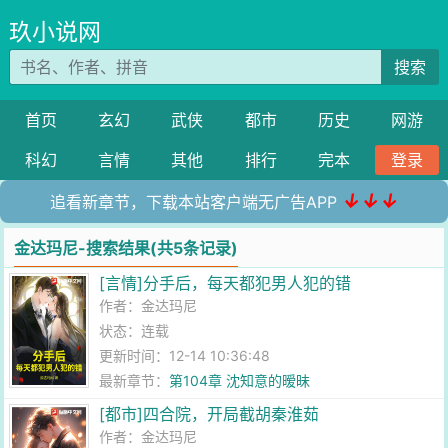
玖小说网
搜索
首页
玄幻
武侠
都市
历史
网游
科幻
言情
其他
排行
完本
登录
↓↓↓
追看新章节，下载本站客户端无广告APP
金达玛尼-搜索结果(共5条记录)
[言情]分手后，每天都犯男人犯的错
作者：
金达玛尼
状态：连载
更新时间：12-14 10:36:48
最新章节：
第104章 沈知意的暧昧
[都市]四合院，开局截胡秦淮茹
作者：
金达玛尼