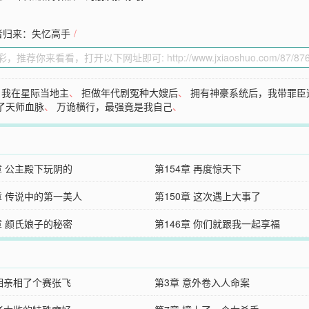
者归来：失忆高手
/
，我在星际当地主
、
拒做年代剧冤种大嫂后
、
拥有神豪系统后，我带罪臣
了天师血脉
、
万诡横行，最强竟是我自己
、
章 公主殿下玩阴的
第154章 再度惊天下
章 传说中的第一美人
第150章 这次遇上大事了
章 颜氏娘子的秘密
第146章 你们就跟我一起享福
 相亲相了个赛张飞
第3章 意外卷入人命案