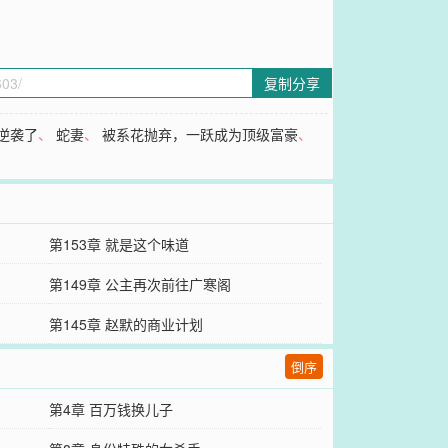
复制分享
逆袭了
、
蛇妻
、
被系花抛弃，一跃成为顶级富豪
、
第153章 就是这个味道
第149章 公主再次前往广寒阁
第145章 赵默的商业计划
倒序
第4章 百万钱换儿子