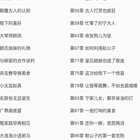
 颠覆古人的认知
第55章 古人打赏也疯狂
 陛下的喜好
第59章 忙晕了的宁大人
 大琴师颜凤
第63章 收张狗儿为徒
 颜氏姐妹的礼物
第67章 如何利用赵公子
章 与柳家的合作谈判
第71章 皇后娘娘也成了歌迷
 突击教导做美食
第75章 这次给陛下一个惊喜
 小太监赵真
第79章 让我等跳舞，不如去跳城楼
 名厨张无忌诞生
第83章 宁家儿女，都非省油的灯
 广寒阁夜宴
第87章 一炮打响的美食
 冤家路窄再相见
第91章 还你一脚，恩怨两消
 大浪淘沙选驸马
第95章 默公子的第一套宅院