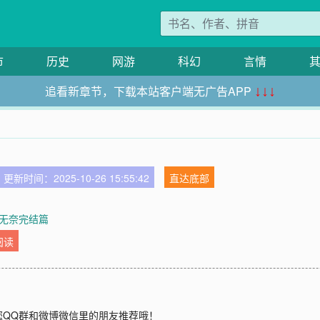
市
历史
网游
科幻
言情
追看新章节，下载本站客户端无广告APP
↓↓↓
更新时间：2025-10-26 15:55:42
直达底部
 无奈完结篇
阅读
您QQ群和微博微信里的朋友推荐哦！