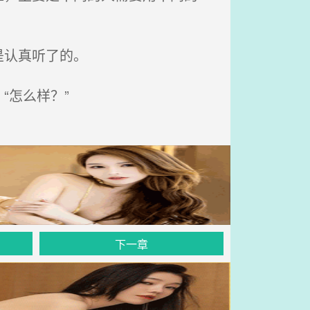
是认真听了的。
怎么样？”
下一章