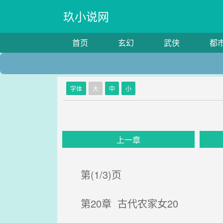
玖小说网
首页
玄幻
武侠
都
字体
大
中
小
上一章
第(1/3)页
第20章 古代农家女20