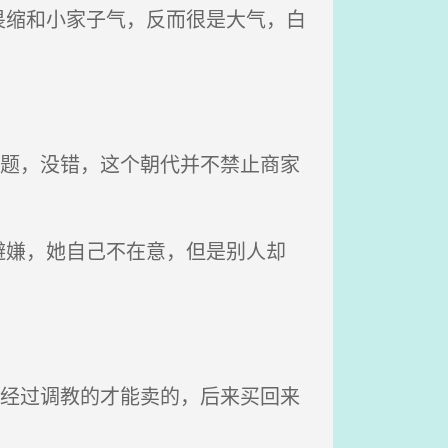
缩和小家子气，反而很是大气，白
问题，没错，这个朝代并不禁止商家
嫌，她自己不在意，但是别人却
是经过调教的才能卖的，后来买回来