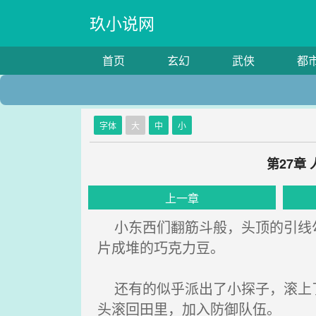
玖小说网
首页
玄幻
武侠
都
字体
大
中
小
第27章
上一章
小东西们翻筋斗般，头顶的引线勾
片成堆的巧克力豆。
还有的似乎派出了小探子，滚上了
头滚回田里，加入防御队伍。