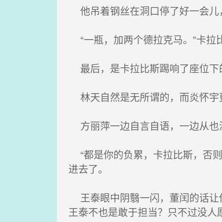
他吊着钢丝在洞口停了好一会儿，
“一瓶，加两个德拉克马。”卡拉
最后，是卡拉比斯踢响了座位下的
林天自然是无所谓的，而炎怀宇更
方丽萍一边自言自语，一边从也湿
“都是你的负累，卡拉比斯，否则
进去了。
王泰眼中阴翳一闪，董闰的话让他
王泰不也是敢于担当？只不过没人