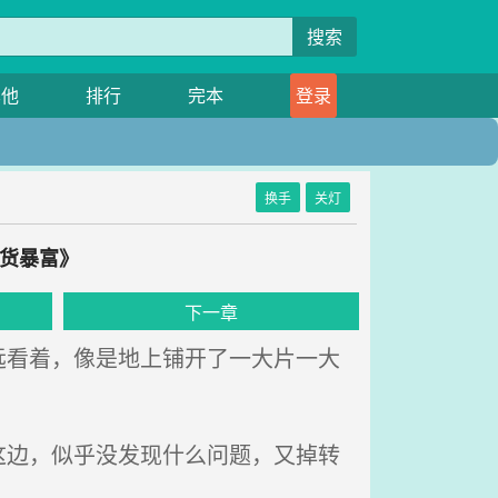
搜索
其他
排行
完本
登录
换手
关灯
囤货暴富》
下一章
看着，像是地上铺开了一大片一大
边，似乎没发现什么问题，又掉转