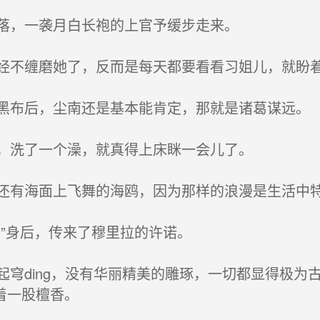
落，一袭月白长袍的上官予缓步走来。
不缠磨她了，反而是每天都要看看习姐儿，就盼
布后，尘南还是基本能肯定，那就是诸葛谋远。
，洗了一个澡，就真得上床眯一会儿了。
有海面上飞舞的海鸥，因为那样的浪漫是生活中
”身后，传来了穆里拉的许诺。
穹ding，没有华丽精美的雕琢，一切都显得极为
着一股檀香。