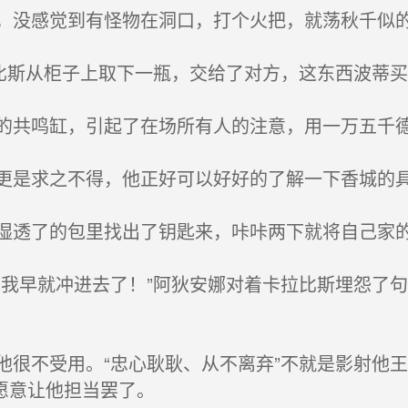
没感觉到有怪物在洞口，打个火把，就荡秋千似
比斯从柜子上取下一瓶，交给了对方，这东西波蒂
共鸣缸，引起了在场所有人的注意，用一万五千德
是求之不得，他正好可以好好的了解一下香城的
透了的包里找出了钥匙来，咔咔两下就将自己家
我早就冲进去了！”阿狄安娜对着卡拉比斯埋怨了
很不受用。“忠心耿耿、从不离弃”不就是影射他
愿意让他担当罢了。