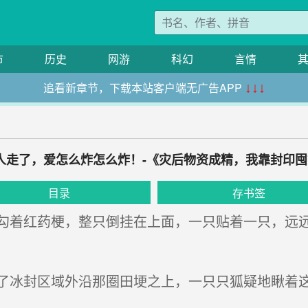
市
历史
网游
科幻
言情
追看新章节，下载本站客户端无广告APP
↓↓↓
 人走了，爱怎么炸怎么炸！-《灾后物资成精，我靠封印
目录
存书签
着红药梗，整只倒挂在上面，一只贴着一只，远远
冰封区域外沿那圈田埂之上，一只只狐疑地瞅着这