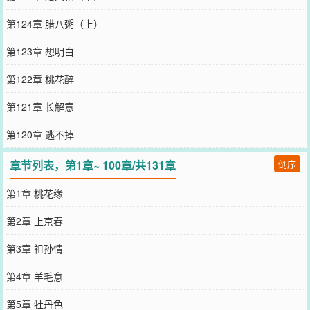
第124章 腊八粥（上）
第123章 想明白
第122章 桃花醉
第121章 长解意
第120章 逃不掉
章节列表，第1章~ 100章/共131章
倒序
第1章 桃花缘
第2章 上京春
第3章 祖孙情
第4章 羊毛意
第5章 牡丹色