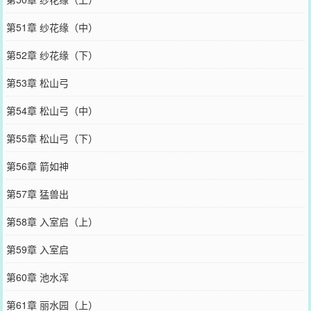
第51章 纱花缘（中）
第52章 纱花缘（下）
第53章 松山弓
第54章 松山弓（中）
第55章 松山弓（下）
第56章 箭如神
第57章 猛兽出
第58章 入室启（上）
第59章 入室启
第60章 池水浑
第61章 丽水园（上）