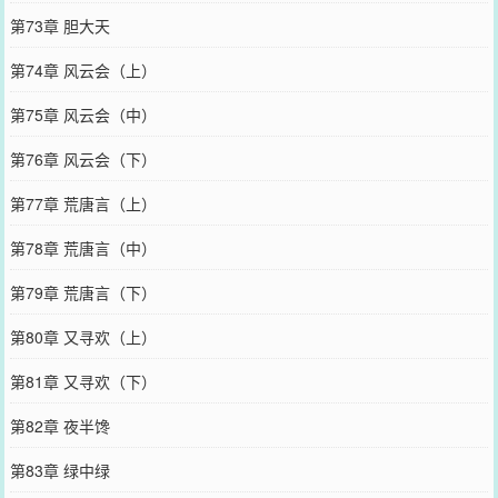
第73章 胆大天
第74章 风云会（上）
第75章 风云会（中）
第76章 风云会（下）
第77章 荒唐言（上）
第78章 荒唐言（中）
第79章 荒唐言（下）
第80章 又寻欢（上）
第81章 又寻欢（下）
第82章 夜半馋
第83章 绿中绿