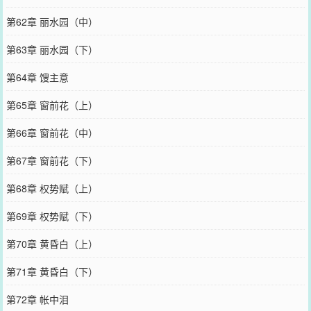
第62章 丽水园（中）
第63章 丽水园（下）
第64章 馊主意
第65章 窗前花（上）
第66章 窗前花（中）
第67章 窗前花（下）
第68章 权势赋（上）
第69章 权势赋（下）
第70章 黄昏白（上）
第71章 黄昏白（下）
第72章 帐中泪