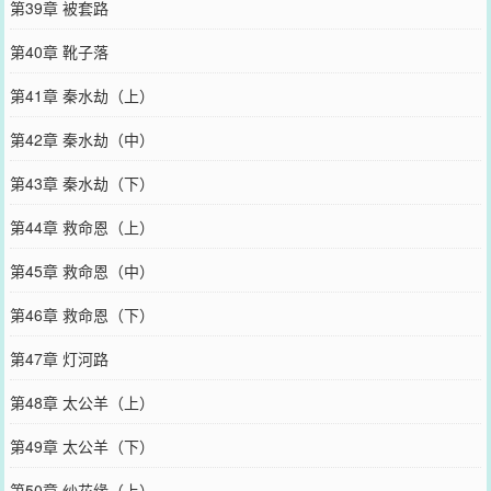
第39章 被套路
第40章 靴子落
第41章 秦水劫（上）
第42章 秦水劫（中）
第43章 秦水劫（下）
第44章 救命恩（上）
第45章 救命恩（中）
第46章 救命恩（下）
第47章 灯河路
第48章 太公羊（上）
第49章 太公羊（下）
第50章 纱花缘（上）